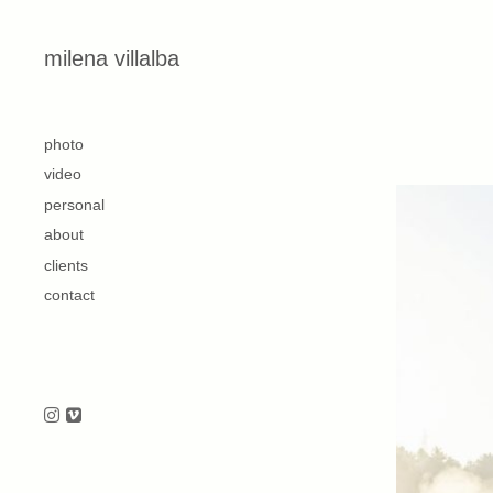
Skip to content
milena villalba
second
photo
video
personal
about
clients
contact
Follow us on Instagram
Follow us on Vimeo