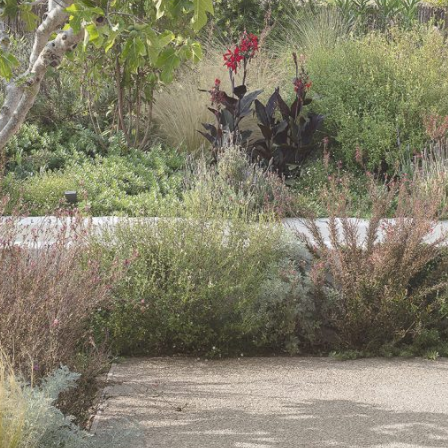
05 El Telar Garden (València, S
Cianea Estudio
El Telar Garden (València, Spa