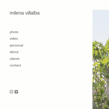
Skip to content
milena villalba
second
photo
video
personal
about
clients
contact
Follow us on Instagram
Follow us on Vimeo