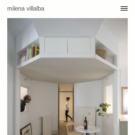
Skip to content
milena villalba
Toggle 
Menu