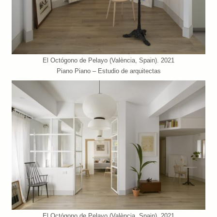
El Octógono de Pelayo (València, Spain). 2021
Piano Piano – Estudio de arquitectas
El Octógono de Pelayo (València, Spain). 2021