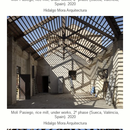
Spain). 2020
Hidalgo Mora Arquitectura
Molí Pasiego, rice mill, under works, 2º phase (Sueca, València,
Spain). 2020
Hidalgo Mora Arquitectura