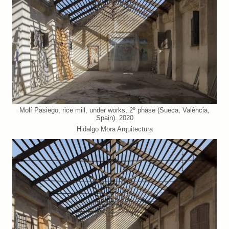
Molí Pasiego, rice mill, under works, 2º phase (Sueca, València,
Spain). 2020
Hidalgo Mora Arquitectura