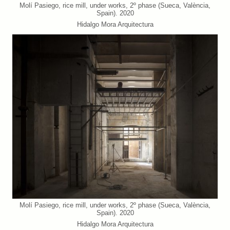
Molí Pasiego, rice mill, under works, 2º phase (Sueca, València,
Spain). 2020
Hidalgo Mora Arquitectura
Molí Pasiego, rice mill, under works, 2º phase (Sueca, València,
Spain). 2020
Hidalgo Mora Arquitectura