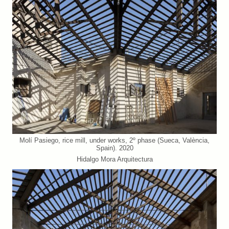
Molí Pasiego, rice mill, under works, 2º phase (Sueca, València,
Spain). 2020
Hidalgo Mora Arquitectura