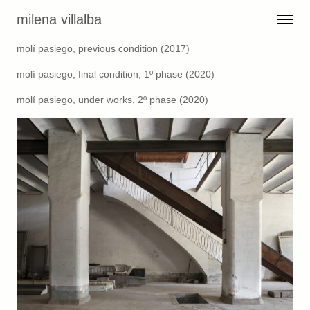
Skip to content
milena villalba
Toggle 
Menu
molí pasiego, previous condition (2017)
molí pasiego, final condition, 1º phase (2020)
molí pasiego, under works, 2º phase (2020)