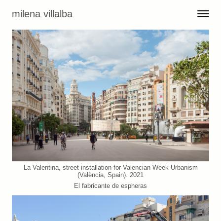
Skip to content
milena villalba
Toggle 
Menu
La Valentina, street installation for Valencian Week Urbanism
(València, Spain). 2021
El fabricante de espheras