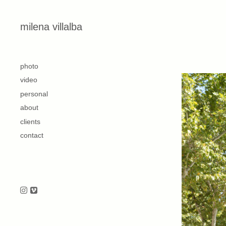
Skip to content
milena villalba
second
photo
video
personal
about
clients
contact
Follow us on Instagram
Follow us on Vimeo