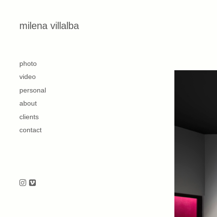
Skip to content
milena villalba
second
photo
video
personal
about
clients
contact
Follow us on Instagram
Follow us on Vimeo