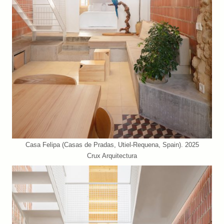
Casa Felipa (Casas de Pradas, Utiel-Requena, Spain). 2025
Crux Arquitectura