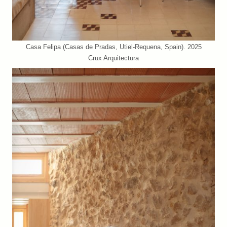
Casa Felipa (Casas de Pradas, Utiel-Requena, Spain). 2025
Crux Arquitectura