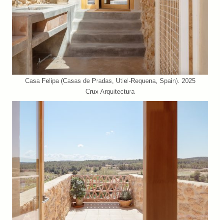
Casa Felipa (Casas de Pradas, Utiel-Requena, Spain). 2025
Crux Arquitectura