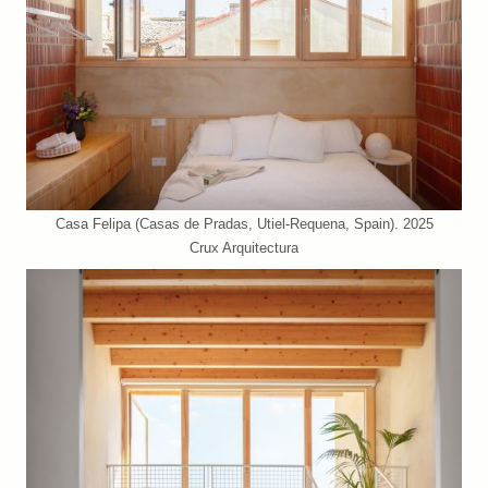
Casa Felipa (Casas de Pradas, Utiel-Requena, Spain). 2025
Crux Arquitectura