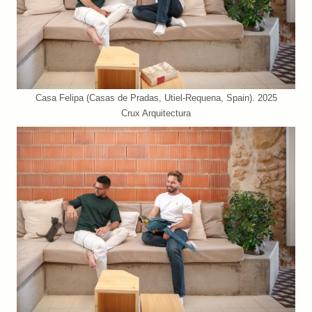
Casa Felipa (Casas de Pradas, Utiel-Requena, Spain). 2025
Crux Arquitectura