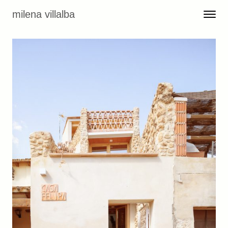
Skip to content
milena villalba
Toggle 
Menu