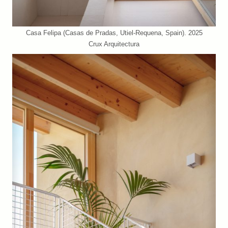
Casa Felipa (Casas de Pradas, Utiel-Requena, Spain). 2025
Crux Arquitectura