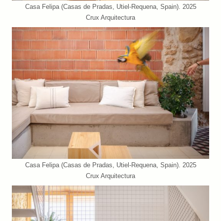
Casa Felipa (Casas de Pradas, Utiel-Requena, Spain). 2025
Crux Arquitectura
Casa Felipa (Casas de Pradas, Utiel-Requena, Spain). 2025
Crux Arquitectura