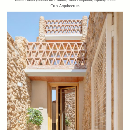
Crux Arquitectura