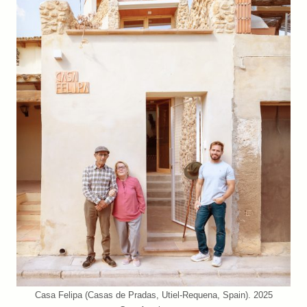
Casa Felipa (Casas de Pradas, Utiel-Requena, Spain). 2025