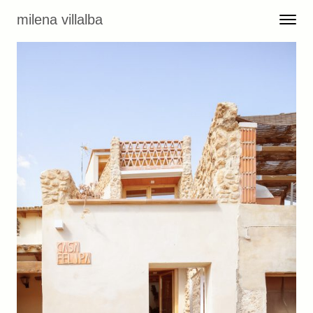
Skip to content
milena villalba
Toggle 
Menu