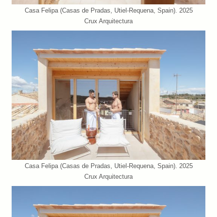
Casa Felipa (Casas de Pradas, Utiel-Requena, Spain). 2025
Crux Arquitectura
Casa Felipa (Casas de Pradas, Utiel-Requena, Spain). 2025
Crux Arquitectura