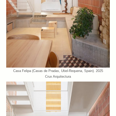
Casa Felipa (Casas de Pradas, Utiel-Requena, Spain). 2025
Crux Arquitectura