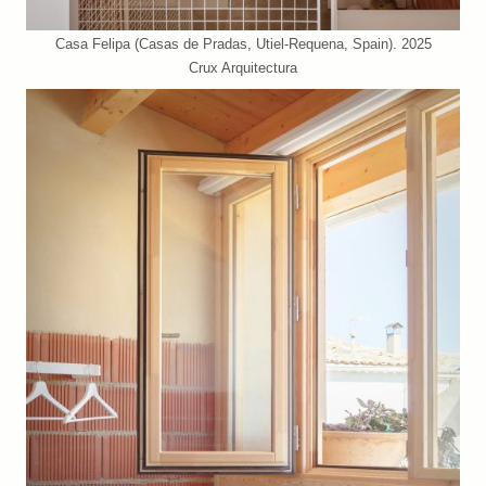
Casa Felipa (Casas de Pradas, Utiel-Requena, Spain). 2025
Crux Arquitectura