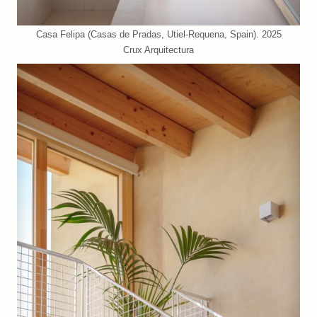
Casa Felipa (Casas de Pradas, Utiel-Requena, Spain). 2025
Crux Arquitectura