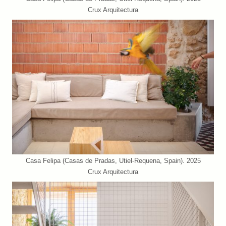
Crux Arquitectura
Casa Felipa (Casas de Pradas, Utiel-Requena, Spain). 2025
Crux Arquitectura