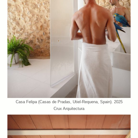
Casa Felipa (Casas de Pradas, Utiel-Requena, Spain). 2025
Crux Arquitectura