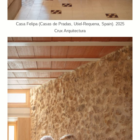
Casa Felipa (Casas de Pradas, Utiel-Requena, Spain). 2025
Crux Arquitectura