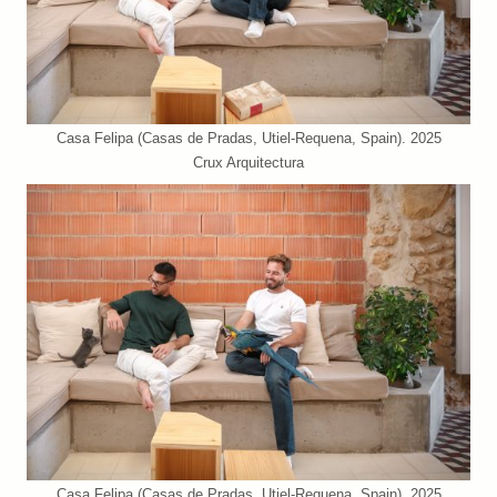
Casa Felipa (Casas de Pradas, Utiel-Requena, Spain). 2025
Crux Arquitectura
Casa Felipa (Casas de Pradas, Utiel-Requena, Spain). 2025