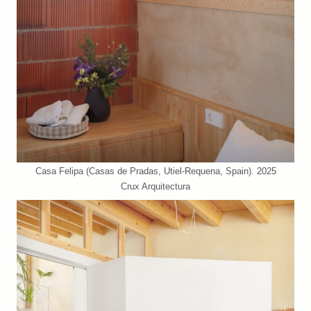
Casa Felipa (Casas de Pradas, Utiel-Requena, Spain). 2025
Crux Arquitectura