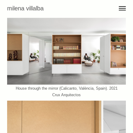
Skip to content
milena villalba
Toggle 
Menu
House through the mirror (Calicanto, València, Spain). 2021
Crux Arquitectos