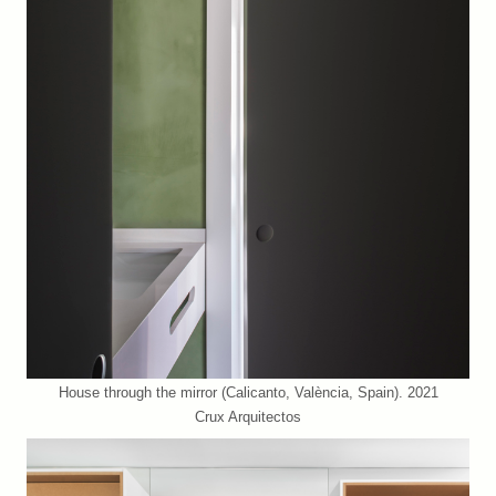
House through the mirror (Calicanto, València, Spain). 2021
Crux Arquitectos