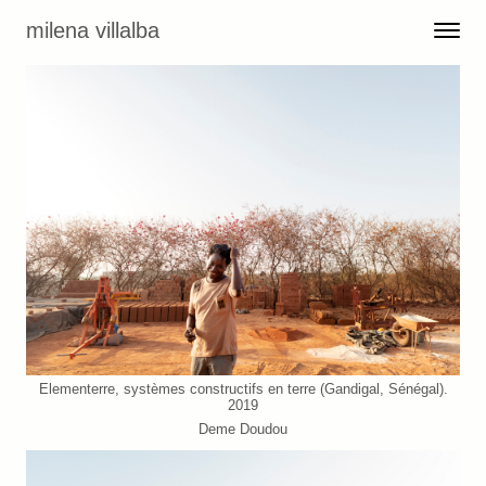
Skip to content
milena villalba
Toggle 
Menu
Elementerre, systèmes constructifs en terre (Gandigal, Sénégal).
2019
Deme Doudou