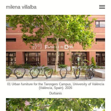
Skip to content
milena villalba
Toggle 
Menu
01 Urban furniture for the Tarongers Campus, University of València
(València, Spain). 2026
Durbanis