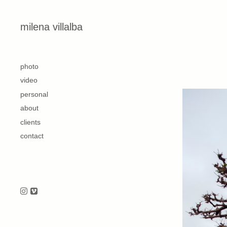
Skip to content
milena villalba
second
photo
video
personal
about
clients
contact
Follow us on Instagram
Follow us on Vimeo