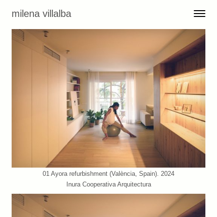
Skip to content
milena villalba
Toggle 
Menu
01 Ayora refurbishment (València, Spain). 2024
Inura Cooperativa Arquitectura