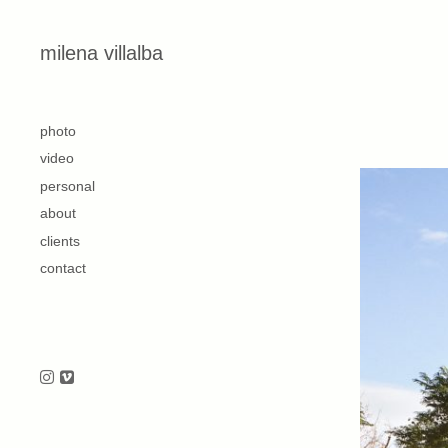
Skip to content
milena villalba
second
photo
video
personal
about
clients
contact
Follow us on Instagram
Follow us on Vimeo