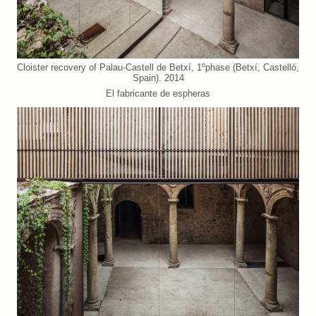
Cloister recovery of Palau-Castell de Betxí, 1ºphase (Betxí, Castelló,
Spain). 2014
El fabricante de espheras