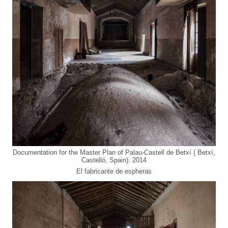
Documentation for the Master Plan of Palau-Castell de Betxí ( Betxí,
Castelló, Spain). 2014
El fabricante de espheras