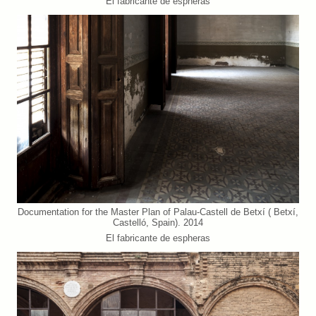
El fabricante de espheras
Documentation for the Master Plan of Palau-Castell de Betxí ( Betxí,
Castelló, Spain). 2014
El fabricante de espheras