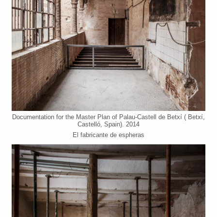
Documentation for the Master Plan of Palau-Castell de Betxí ( Betxí,
Castelló, Spain). 2014
El fabricante de espheras