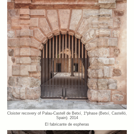
Cloister recovery of Palau-Castell de Betxí, 1ºphase (Betxí, Castelló,
Spain). 2014
El fabricante de espheras