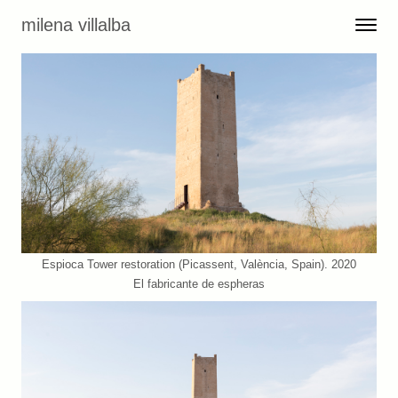
Skip to content
milena villalba
Toggle 
Menu
Espioca Tower restoration (Picassent, València, Spain). 2020
El fabricante de espheras