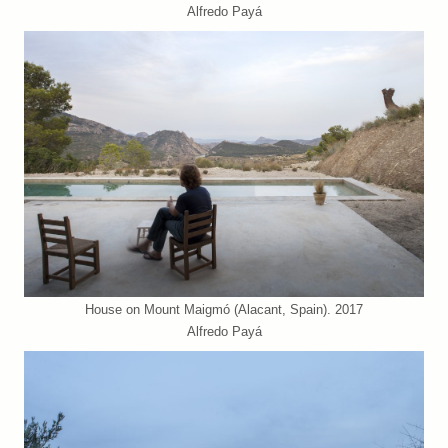
Alfredo Payá
House on Mount Maigmó (Alacant, Spain). 2017
Alfredo Payá