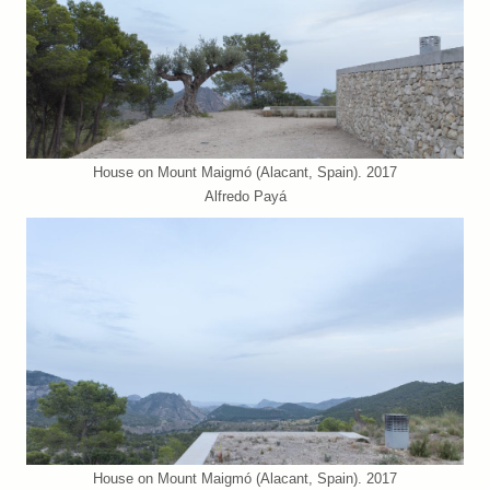
House on Mount Maigmó (Alacant, Spain). 2017
Alfredo Payá
House on Mount Maigmó (Alacant, Spain). 2017