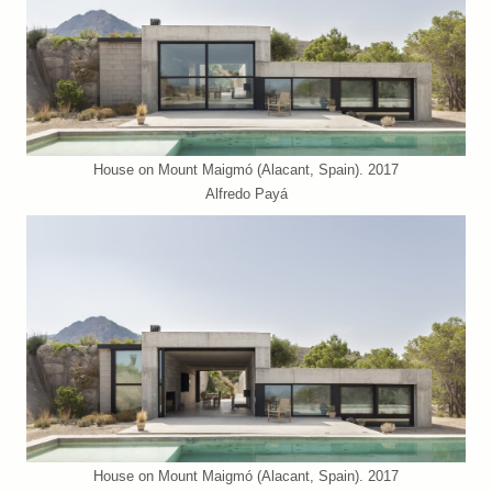
House on Mount Maigmó (Alacant, Spain). 2017
Alfredo Payá
House on Mount Maigmó (Alacant, Spain). 2017