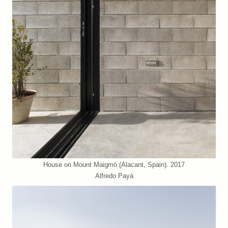
House on Mount Maigmó (Alacant, Spain). 2017
Alfredo Payá