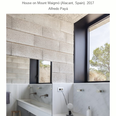
House on Mount Maigmó (Alacant, Spain). 2017
Alfredo Payá