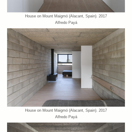
House on Mount Maigmó (Alacant, Spain). 2017
Alfredo Payá
House on Mount Maigmó (Alacant, Spain). 2017
Alfredo Payá