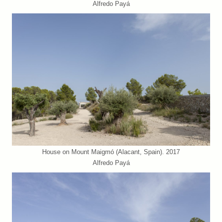
Alfredo Payá
House on Mount Maigmó (Alacant, Spain). 2017
Alfredo Payá