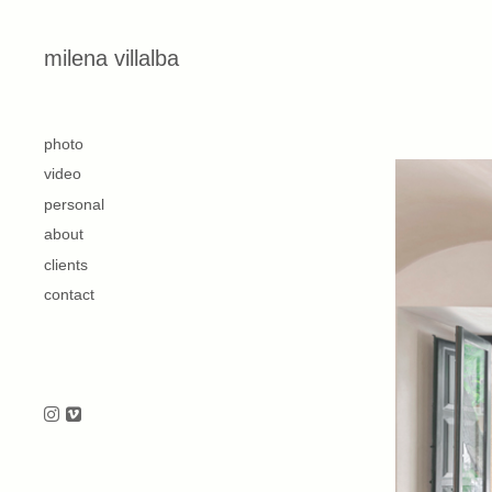
Skip to content
milena villalba
second
photo
video
personal
about
clients
contact
Follow us on Instagram
Follow us on Vimeo