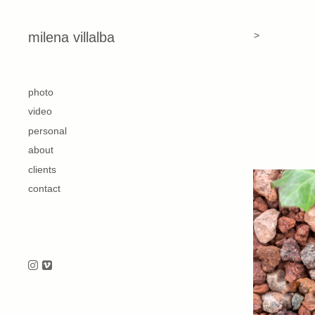
Skip to content
<p>
milena villalba
second
photo
video
personal
about
clients
contact
Follow us on Instagram
Follow us on Vimeo