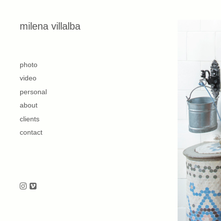
Skip to content
milena villalba
second
photo
video
personal
about
clients
contact
Follow us on Instagram
Follow us on Vimeo