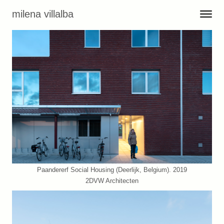
Skip to content
milena villalba
Toggle 
Menu
Paandererf Social Housing (Deerlijk, Belgium). 2019
2DVW Architecten