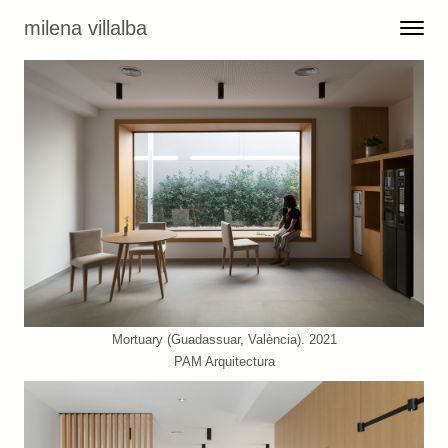
Skip to content
milena villalba
Toggle 
Menu
Mortuary (Guadassuar, València). 2021
PAM Arquitectura