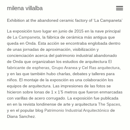
Skip to content
milena villalba
Toggle 
Menu
Exhibition at the abandoned ceramic factory of ‘La Campaneta’
La exposición tuvo lugar en junio de 2015 en la nave principal
de
La Campaneta
, la fábrica de cerámica más antigua que
queda en Onda. Esta acción se encontraba englobada dentro
de unas jornadas de aproximación, visibilización y
concienciación acerca del patrimonio industrial abandonado
de Onda que organizaban los estudios de arquitectura
El
fabricante de espheras
,
Grupo Aranea
y
Cel Ras arquitectura
,
y en las que también hubo charlas, debates y talleres para
niños. El montaje de la exposción es una colaboración los
equipos de arquitectura. Las impresiones de las fotos se
hicieron sobre lonas de 1 x 1’5 metros que fueron enmarcadas
con varillas de acero corrugado. La exposición fue publicada
en en la revista londinense de arte y arquitectura
The Spaces
,
y en el popular blog
Patrimonio Industrial Arquitectónico
de
Diana Sanchez.